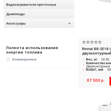
Водонагреватели проточные
Дымоходы
Аксессуары
Полнота использования
Rinnai BR-SE18 
энергии топлива
двухконтурный
настенный кот
Конвекционные
Вес, кг:
26.50
закрытой каме
Количество ко
(RB-167 RMF)
Двухконтурные
ВхШхГ, мм:
60
87 500 р.