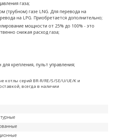
авления газа;
м (трубном) газе LNG. Для перевода на
еревода на LPG. Приобретается дополнительно;
улирование мощности от 25% до 100% - это
твенно снижая расход газа;
 для крепления, пульт управления;
 котлы серий BR-R/RE/S/SE/U/UE/K и
оставкой, всегда в наличии
нтурные
ованные
ционные