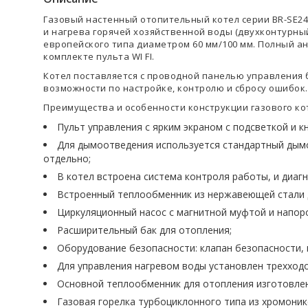
Газовый настенный отопительный котел серии BR-SE2
и нагрева горячей хозяйственной воды (двухконтурны
европейского типа диаметром 60 мм/100 мм. Полный ана
комплекте пульта WI FI.
Котел поставляется с проводной панелью управления бе
возможности по настройке, контролю и сбросу ошибок.
Преимущества и особенности конструкции газового кот
Пульт управления с ярким экраном с подсветкой и 
Для дымоотведения используется стандартный дымо
отдельно;
В котел встроена система контроля работы, и диаг
Встроенный теплообменник из нержавеющей стали д
Циркуляционный насос с магнитной муфтой и напором
Расширительный бак для отопления;
Оборудование безопасности: клапан безопасности, 
Для управления нагревом воды установлен трехходо
Основной теплообменник для отопления изготовлен
Газовая горелка турбоциклонного типа из хромоник