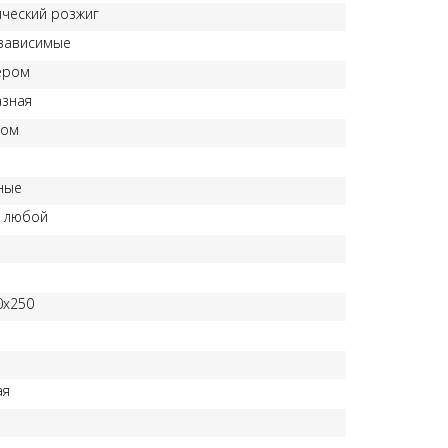
ический розжиг
зависимые
ером
зная
сом
ные
0 любой
й
0x250
ая