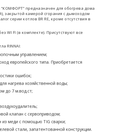
4 “КОМФОРТ” предназначен для обогрева дома
й), закрытой камерой сгорания с дымоходом
лог серии котлов BR RE, кроме отсутствия в
з WI FI (в комплекте). Присутствуют все
ла RINNAI:
кнопочным управлением;
ход европейского типа. Приобретается
ностики ошибок;
ля нагрева хозяйственной воды;
 до 7 м.вод.ст;
воздухоудалитель;
вой клапан с сервоприводом;
 из меди с помощью TIG сварки;
елевой стали, запатентованной конструкции.