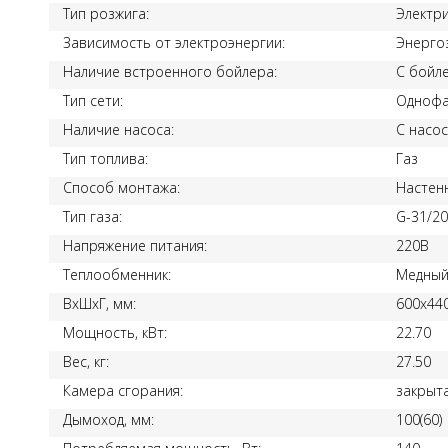
Тип розжига:
Электр
Зависимость от электроэнергии:
Энерго
Наличие встроенного бойлера:
С бойл
Тип сети:
Однофа
Наличие насоса:
С насо
Тип топлива:
Газ
Способ монтажа:
Настен
Тип газа:
G-31/2
Напряжение питания:
220В
Теплообменник:
Медны
ВхШхГ, мм:
600x44
Мощность, кВт:
22.70
Вес, кг:
27.50
Камера сгорания:
закрыт
Дымоход, мм:
100(60)