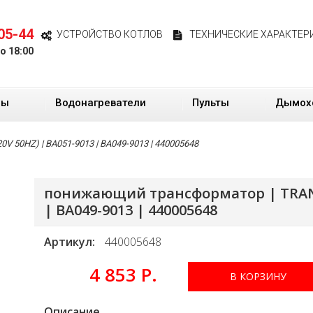
05-44
УСТРОЙСТВО КОТЛОВ
ТЕХНИЧЕСКИЕ ХАРАКТЕР
до 18:00
ры
Водонагреватели
Пульты
Дымох
 50HZ) | BA051-9013 | BA049-9013 | 440005648
понижающий трансформатор | TRANS 
| BA049-9013 | 440005648
Артикул:
440005648
4 853 Р.
В КОРЗИНУ
Описание