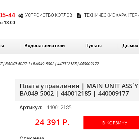
05-44
УСТРОЙСТВО КОТЛОВ
ТЕХНИЧЕСКИЕ ХАРАКТЕР
до 18:00
ры
Водонагреватели
Пульты
Дымох
| BA049-5002-1 | BA049-5002 | 440012185 | 440009177
Плата управления | MAIN UNIT ASS`Y 
BA049-5002 | 440012185 | 440009177
Артикул:
440012185
24 391 Р.
В КОРЗИНУ
Описание